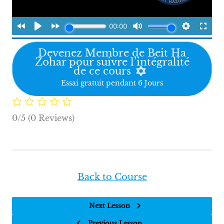
Devenez Membre de Beit Ha
Zohar pour suivre l’intégralité
de ce cours
Essai gratuit pendant 6 Jours
0/5
(0 Reviews)
Back to Course
Next Lesson
Previous Lesson