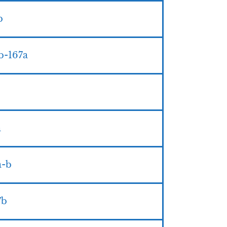
166b
נר מצ- Zohar II 166b-167a
7a
ar II 167a-b
 II 167b