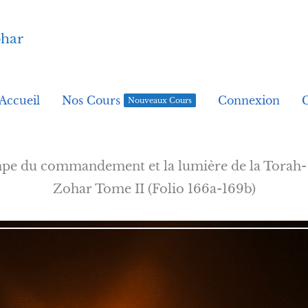
ohar
Accueil
Nos Cours
Connexion
Nouveaux Cours
mpe du commandement et la lumière de la Torah
Zohar Tome II (Folio 166a-169b)