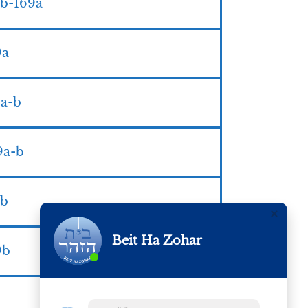
 נר מצוה- Zohar II 168b-169a
 II 169a
 Zohar II 169a-b
נ- Zohar II 169a-b
II 169b
Beit Ha Zohar
r II 169b