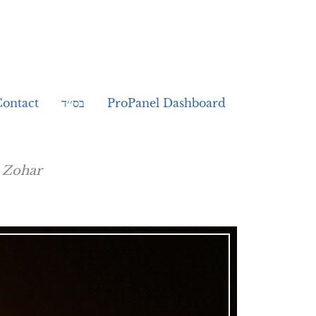
Contact
בס׳׳ד
ProPanel Dashboard
-
Zohar