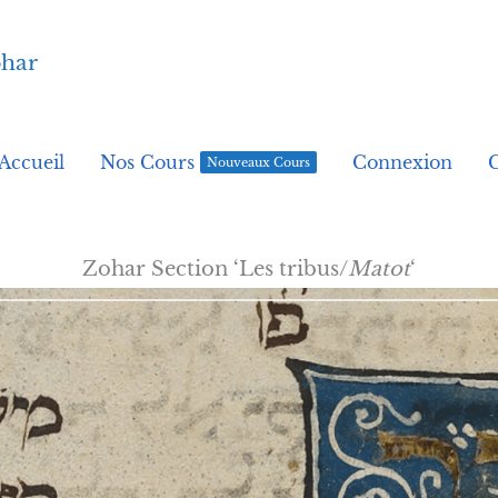
ohar
Accueil
Nos Cours
Connexion
Nouveaux Cours
Zohar Section ‘Les tribus/
Matot
‘