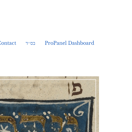
Contact
בס׳׳ד
ProPanel Dashboard