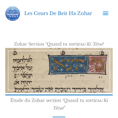
Aller
Men
au
Les Cours De Beit Ha Zohar
contenu
prin
Zohar Section ‘Quand tu sortiras/
Ki Tétsé
‘
Étude du Zohar section ‘Quand tu sortiras/
Ki
Tétsé
”